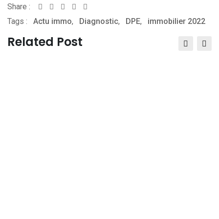
Share :
Whatsapp
Share
Print
Tags :
Actu immo
,
via
Diagnostic
,
DPE
,
immobilier 2022
Email
Related Post