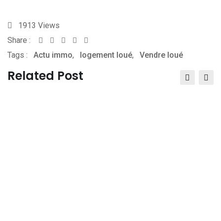
1913
Views
Share :
Whatsapp
Share
Print
Tags :
Actu immo
,
via
logement loué
,
Vendre loué
Email
Related Post