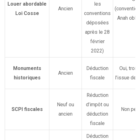
Louer abordable
les
Ancien
(conventio
Loi Cosse
conventions
Anah oblig
déposées
après le 28
février
2022)
Monuments
Déduction
Oui, trois
Ancien
historiques
fiscale
l’issue des
Réduction
Neuf ou
d’impôt ou
SCPI fiscales
Non pert
ancien
déduction
fiscale
Déduction