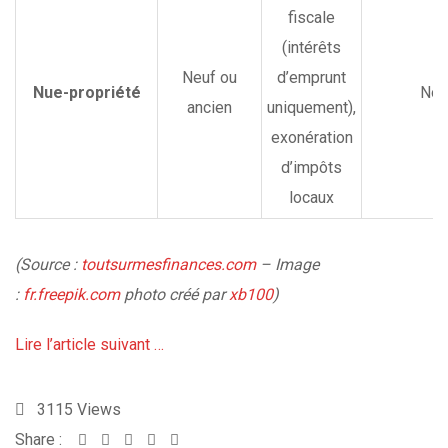
fiscale
(intérêts
Neuf ou
d’emprunt
Nue-propriété
Non
ancien
uniquement),
exonération
d’impôts
locaux
(Source :
toutsurmesfinances.com
– Image
:
fr.freepik.com
photo créé par
xb100
)
Lire l’article suivant …
3115
Views
Share :
Whatsapp
Share
Print