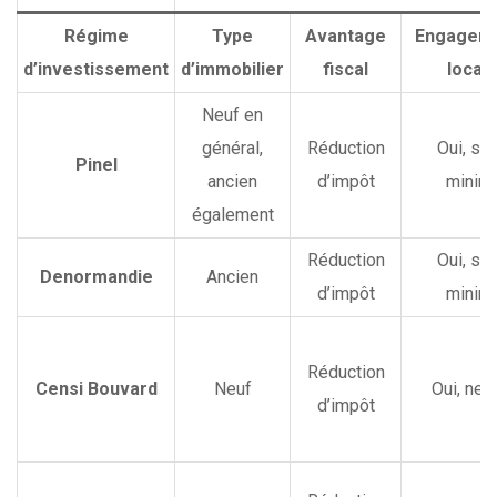
Régime
Type
Avantage
Engageme
d’investissement
d’immobilier
fiscal
locat
Neuf en
général,
Réduction
Oui, six
Pinel
ancien
d’impôt
minim
également
Réduction
Oui, six
Denormandie
Ancien
d’impôt
minim
Réduction
Censi Bouvard
Neuf
Oui, neu
d’impôt