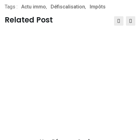
Tags :
Actu immo
,
via
Défiscalisation
,
Impôts
Email
Related Post