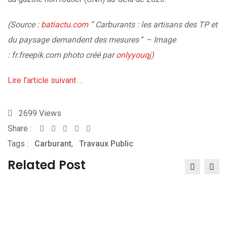
(Source :
batiactu.com
” Carburants : les artisans des TP et
du paysage demandent des mesures
”
– Image
:
fr.freepik.com
photo créé par
onlyyouqj
)
Lire l’article suivant …
2699
Views
Share :
Whatsapp
Share
Print
Tags :
Carburant
,
Travaux Public
via
Email
Related Post