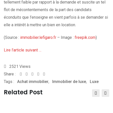
tellement faible par rapport à la demande et suscite un tel
flot de mécontentements de la part des candidats
éconduits que l’enseigne en vient parfois à se demander si
elle a intérêt à mettre un bien en location.
(Source :
immobilier.lefigaro.fr
– Image :
freepik.com
)
Lire l’article suivant …
2521
Views
Share :
Whatsapp
Share
Print
Tags :
Achat immobilier
via
,
Immobilier de luxe
,
Luxe
Email
Related Post