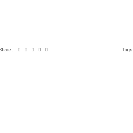
Share :
Whatsapp
Share
Print
Tags 
via
Email