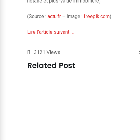
notaire et plus-value immobilière).
(Source :
actu.fr
– Image :
freepik.com
)
Lire l’article suivant …
3121
Views
Related Post