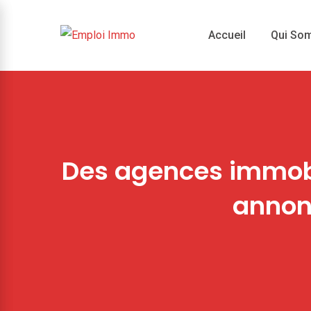
Skip
to
Accueil
Qui So
content
Des agences immobi
annonc