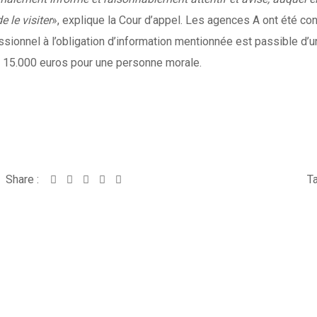
e le visiter
», explique la Cour d’appel. Les agences A ont été
ssionnel à l’obligation d’information mentionnée est passible d’
 15.000 euros pour une personne morale.
Share :
Whatsapp
Share
Print
Ta
via
Email