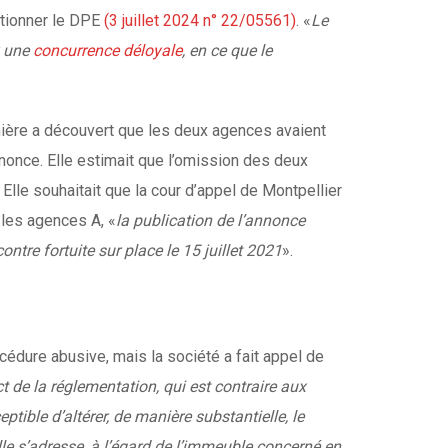
ntionner le DPE
(3 juillet 2024 n° 22/05561)
. «
Le
x une
concurrence déloyale
, en ce que le
ière a découvert que les deux agences avaient
nonce. Elle estimait que l’omission des deux
Elle souhaitait que la cour d’appel de Montpellier
 les agences A, «
la publication de l’annonce
ontre fortuite sur place le 15 juillet 2021
».
édure abusive, mais la société a fait appel de
t de la réglementation, qui est contraire aux
tible d’altérer, de manière substantielle, le
 s’adresse, à l’égard de l’immeuble concerné en