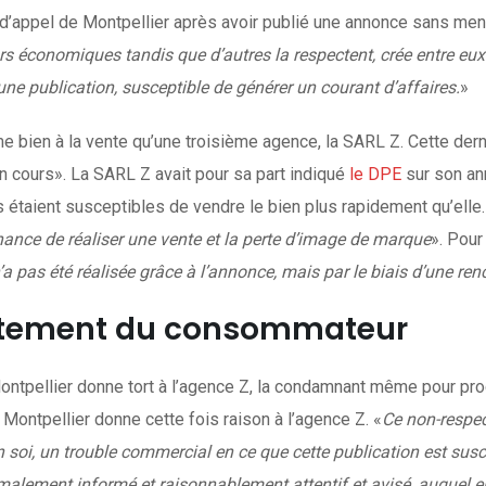
d’appel de Montpellier après avoir publié une annonce sans me
rs économiques tandis que d’autres la respectent, crée entre eu
ne publication, susceptible de générer un courant d’affaires.
»
ien à la vente qu’une troisième agence, la SARL Z. Cette dern
n cours». La SARL Z avait pour sa part indiqué
le DPE
sur son an
s étaient susceptibles de vendre le bien plus rapidement qu’elle. 
hance de réaliser une vente et la perte d’image de marque
». Pour
n’a pas été réalisée grâce à l’annonce, mais par le biais d’une renc
rtement du consommateur
ontpellier donne tort à l’agence Z, la condamnant même pour proc
e Montpellier donne cette fois raison à l’agence Z. «
Ce non-respec
 soi, un trouble commercial en ce que cette publication est suscep
ent informé et raisonnablement attentif et avisé, auquel elle