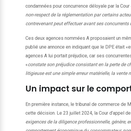
condamnées pour concurrence déloyale par la Cour 
non-respect de la réglementation par certains acteu
contrevenant peut effectuer avant ses concurrents u
Ces deux agences nommées A proposaient un même b
publié une annonce en indiquant que le DPE était «e
agences A lui portait préjudice, car ses concurrente
«
constate son préjudice consistant en la perte de c
litigieuse est une simple erreur matérielle, la vente 
Un impact sur le compo
En première instance, le tribunal de commerce de M
cette décision. Le 23 juillet 2024, la Cour d’appel d
exigences de la diligence professionnelle, génère, en
comportement économique du consommateur, normalem