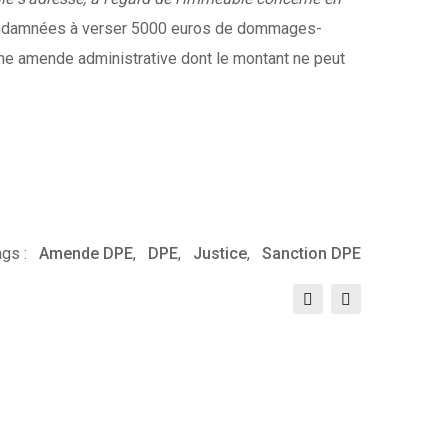
 condamnées à verser 5000 euros de dommages-
une amende administrative dont le montant ne peut
gs :
Amende DPE
,
DPE
,
Justice
,
Sanction DPE