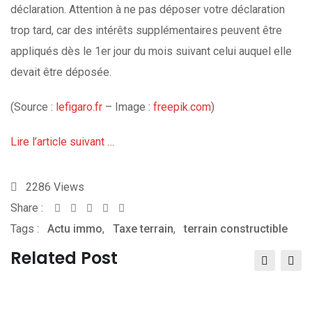
déclaration. Attention à ne pas déposer votre déclaration
trop tard, car des intérêts supplémentaires peuvent être
appliqués dès le 1er jour du mois suivant celui auquel elle
devait être déposée.
(Source :
lefigaro.fr
– Image :
freepik.com
)
Lire l’article suivant …
2286
Views
Share :
Whatsapp
Share
Print
Tags :
Actu immo
,
via
Taxe terrain
,
terrain constructible
Email
Related Post