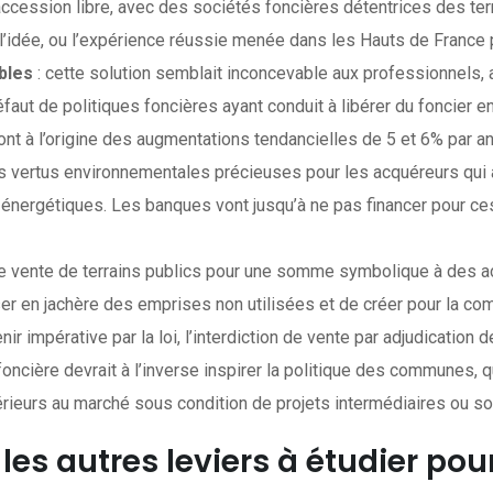
ession libre, avec des sociétés foncières détentrices des terr
e l’idée, ou l’expérience réussie menée dans les Hauts de France
ibles
: cette solution semblait inconcevable aux professionnels, a
éfaut de politiques foncières ayant conduit à libérer du foncier e
ont à l’origine des augmentations tendancielles de 5 et 6% par a
s vertus environnementales précieuses pour les acquéreurs qui
 énergétiques. Les banques vont jusqu’à ne pas financer pour c
de vente de terrains publics pour une somme symbolique à des 
sser en jachère des emprises non utilisées et de créer pour la c
r impérative par la loi, l’interdiction de vente par adjudication d
foncière devrait à l’inverse inspirer la politique des communes, qui
érieurs au marché sous condition de projets intermédiaires ou so
les autres leviers à étudier pou