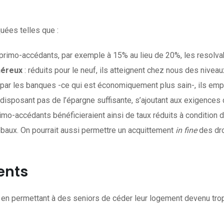
uées telles que :
 primo-accédants, par exemple à 15% au lieu de 20%, les resolva
onéreux
: réduits pour le neuf, ils atteignent chez nous des nivea
s par les banques -ce qui est économiquement plus sain-, ils e
isposant pas de l’épargne suffisante, s’ajoutant aux exigences 
rimo-accédants bénéficieraient ainsi de taux réduits à condition 
obaux. On pourrait aussi permettre un acquittement
in fine
des dro
ents
re en permettant à des seniors de céder leur logement devenu trop