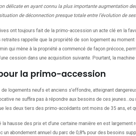
on délicate en ayant connu la plus importante augmentation des v
ituation de déconnection presque totale entre l’évolution de ses 
es ont toujours fait de la primo-accession un acte clé en la fa
s retraites rappelle que la propriété de son logement au moment 
 chemin qui mène à la propriété a commencé de façon précoce, perm
 d’une cession dans une acquisition suivante. Pourtant, la machin
 pour la primo-accession
de logements neufs et anciens s’effondre, atteignant dangereuse
e locative ne suffira pas à répondre aux besoins de ces jeunes…o
e que les deux tiers des primo-accédants ont moins de 35 ans, et q
é la hausse des prix et d’une certaine manière en est largement r
vec un abondement annuel du parc de 0,8% pour des besoins supp