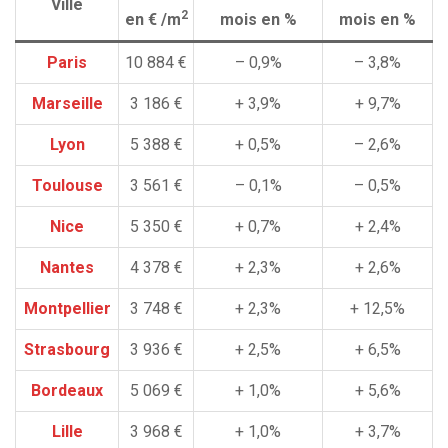
Ville
2
en € /m
mois en %
mois en %
Paris
10 884 €
– 0,9%
– 3,8%
Marseille
3 186 €
+ 3,9%
+ 9,7%
Lyon
5 388 €
+ 0,5%
– 2,6%
Toulouse
3 561 €
– 0,1%
– 0,5%
Nice
5 350 €
+ 0,7%
+ 2,4%
Nantes
4 378 €
+ 2,3%
+ 2,6%
Montpellier
3 748 €
+ 2,3%
+ 12,5%
Strasbourg
3 936 €
+ 2,5%
+ 6,5%
Bordeaux
5 069 €
+ 1,0%
+ 5,6%
Lille
3 968 €
+ 1,0%
+ 3,7%