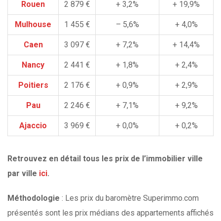
Rouen
2 879 €
+ 3,2%
+ 19,9%
Mulhouse
1 455 €
– 5,6%
+ 4,0%
Caen
3 097 €
+ 7,2%
+ 14,4%
Nancy
2 441 €
+ 1,8%
+ 2,4%
Poitiers
2 176 €
+ 0,9%
+ 2,9%
Pau
2 246 €
+ 7,1%
+ 9,2%
Ajaccio
3 969 €
+ 0,0%
+ 0,2%
Retrouvez en détail tous les prix de l’immobilier ville
par ville
ici
.
Méthodologie
: Les prix du baromètre Superimmo.com
présentés sont les prix médians des appartements affichés