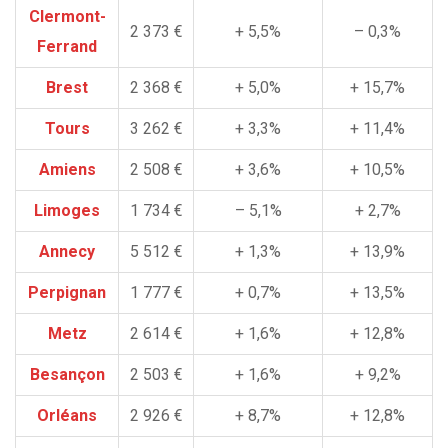
Clermont-
2 373 €
+ 5,5%
– 0,3%
Ferrand
Brest
2 368 €
+ 5,0%
+ 15,7%
Tours
3 262 €
+ 3,3%
+ 11,4%
Amiens
2 508 €
+ 3,6%
+ 10,5%
Limoges
1 734 €
– 5,1%
+ 2,7%
Annecy
5 512 €
+ 1,3%
+ 13,9%
Perpignan
1 777 €
+ 0,7%
+ 13,5%
Metz
2 614 €
+ 1,6%
+ 12,8%
Besançon
2 503 €
+ 1,6%
+ 9,2%
Orléans
2 926 €
+ 8,7%
+ 12,8%