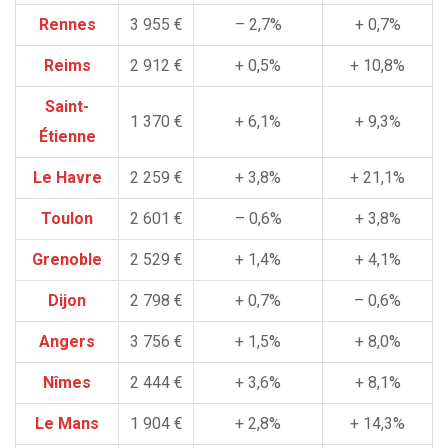
Rennes
3 955 €
– 2,7%
+ 0,7%
Reims
2 912 €
+ 0,5%
+ 10,8%
Saint-
1 370 €
+ 6,1%
+ 9,3%
Étienne
Le Havre
2 259 €
+ 3,8%
+ 21,1%
Toulon
2 601 €
– 0,6%
+ 3,8%
Grenoble
2 529 €
+ 1,4%
+ 4,1%
Dijon
2 798 €
+ 0,7%
– 0,6%
Angers
3 756 €
+ 1,5%
+ 8,0%
Nîmes
2 444 €
+ 3,6%
+ 8,1%
Le Mans
1 904 €
+ 2,8%
+ 14,3%