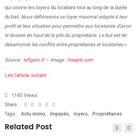
qui couvre les loyers du locataire tout au long de la durée
du bail.
Nous définissons un loyer maximal adapté à leur
profil et leur situation pour permettre aux locataires d’avoir
le dossier en haut de la pile du propriétaire. Le but est de
désamorcer les conflits entre propriétaires et locataires.
»
Source :
lefigaro.fr
– Image :
freepik.com
Lire l’article suivant …
1145
Views
Share :
Whatsapp
Share
Print
Tags :
Actu immo
,
via
Impayés
,
loyers
,
Propriétaires
Email
Related Post