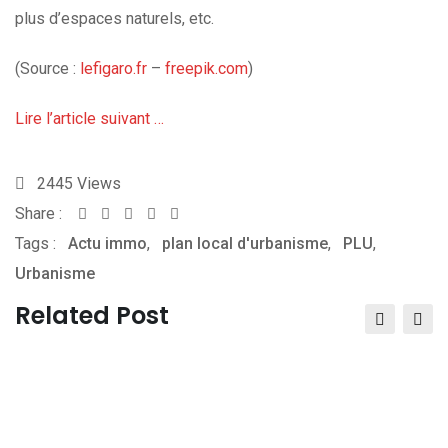
plus d’espaces naturels, etc.
(Source :
lefigaro.fr
–
freepik.com
)
Lire l’article suivant …
2445
Views
Share :
Whatsapp
Share
Print
Tags :
Actu immo
,
via
plan local d'urbanisme
,
PLU
,
Urbanisme
Email
Related Post