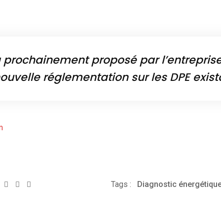
a prochainement proposé par l’entrepri
nouvelle réglementation sur les DPE exist
m
Whatsapp
Share
Print
Tags :
Diagnostic énergétiqu
via
Email