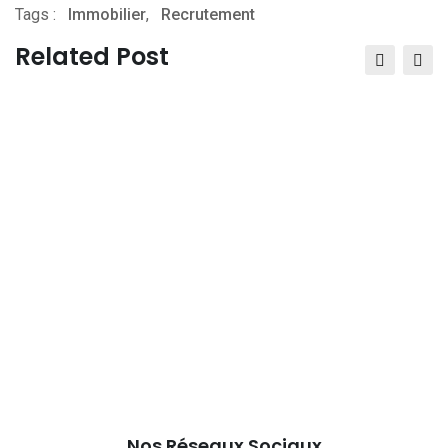
Tags :
Immobilier
,
via
Recrutement
Email
Related Post
Nos Réseaux Sociaux