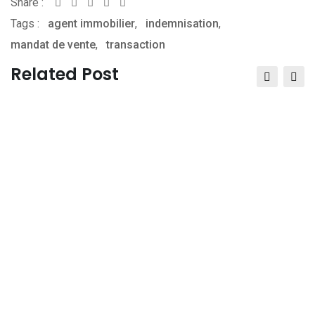
Share :
Whatsapp
Share
Print
Tags :
agent immobilier
via
,
indemnisation
,
mandat de vente
,
transaction
Email
Related Post