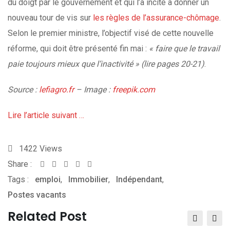
du doigt par le gouvernement et qui l’a incité à donner un
nouveau tour de vis sur
les règles de l’assurance-chômage
.
Selon le premier ministre, l’objectif visé de cette nouvelle
réforme, qui doit être présenté fin mai :
«
faire que le travail
paie toujours mieux que l’inactivité
» (lire pages 20-21)
.
Source :
lefiagro.fr
– Image :
freepik.com
Lire l’article suivant …
1422
Views
Share :
Whatsapp
Share
Print
Tags :
emploi
,
Immobilier
via
,
Indépendant
,
Postes vacants
Email
Related Post