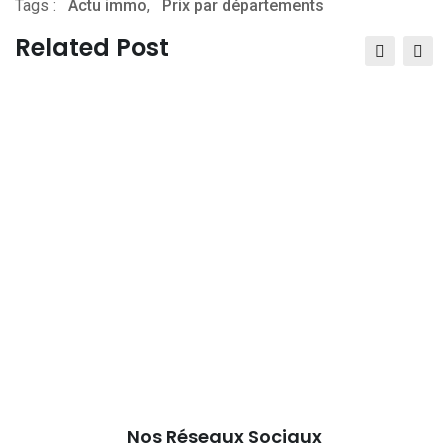
Tags :
Actu immo
,
via
Prix par départements
Email
Related Post
Nos Réseaux Sociaux