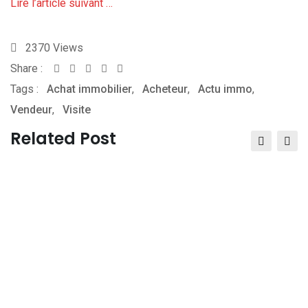
Lire l’article suivant …
2370
Views
Share :
Whatsapp
Share
Print
Tags :
Achat immobilier
via
,
Acheteur
,
Actu immo
,
Vendeur
,
Visite
Email
Related Post