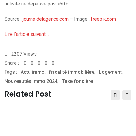
activité ne dépasse pas 760 €.
Source :
journaldelagence.com
– Image :
freepik.com
Lire l’article suivant …
2207
Views
Share :
Whatsapp
Share
Print
Tags :
Actu immo
,
via
fiscalité immobilière
,
Logement
,
Nouveautés immo 2024
Email
,
Taxe foncière
Related Post