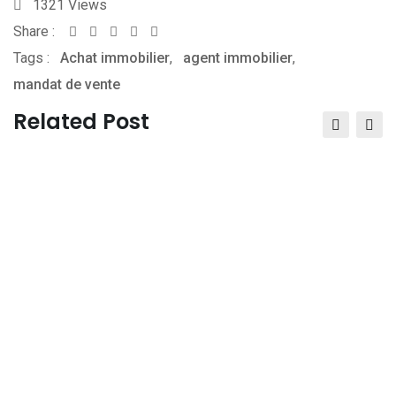
1321
Views
Share :
Whatsapp
Share
Print
Tags :
Achat immobilier
via
,
agent immobilier
,
mandat de vente
Email
Related Post