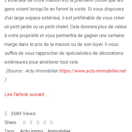
L’extérieur de votre maison est la première chose que les
gens voient lorsqu’ils en feront la visite. Si vous disposez
d’un large espace extérieur, il est préférable de vous créer
un petit jardin ou un petit chalet. Cela donnera plus de valeur
à votre propriété et vous permettra de gagner une certaine
marge dans le prix de la maison ou de son loyer. Il vous
suffira de vous rapprocher de spécialistes de décorations
extérieures pour améliorer tout cela.
(Source : Actu Immobilier
https://www.actu-immobilier.net
)
Lire l’article suivant …
2684
Views
Share :
Whatsapp
Share
Print
Tags :
Actu immo
,
via
Immobilier