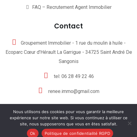
FAQ – Recrutement Agent Immobilier
Contact
Groupement Immobilier - 1 rue du moulin à huile -
Ecoparc Cœur d'Hérault La Garrigue - 34725 Saint André De
Sangonis
tel: 06 28 49 22 46
renee.immo@gmail.com
Nous utilisons des cookies pour vous garantir la meilleure
expérience sur notre site web. Si vous continuez à utiliser ce
site, nous supposerons que vous en êtes satisfait.
© 2025
Groupement Immobilier
Ok
Politique de confidentialité RGPD