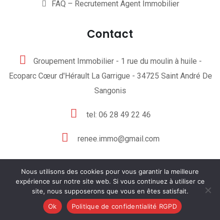
FAQ – Recrutement Agent Immobilier
Contact
Groupement Immobilier - 1 rue du moulin à huile -
Ecoparc Cœur d'Hérault La Garrigue - 34725 Saint André De
Sangonis
tel: 06 28 49 22 46
renee.immo@gmail.com
Nous utilisons des cookies pour vous garantir la meilleure
expérience sur notre site web. Si vous continuez à utiliser ce
site, nous supposerons que vous en êtes satisfait.
© 2025
Groupement Immobilier
Ok
Politique de confidentialité RGPD